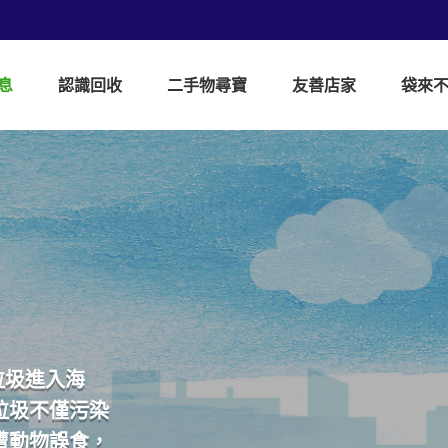
息
認識回收
二手物尋寶
友善店家
袋來
垃圾進入海
垃圾不僅污染
遭動物誤食，