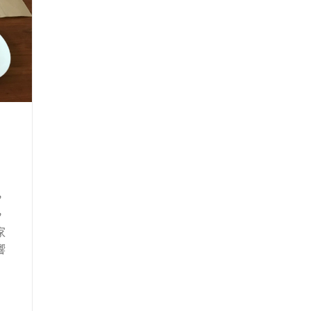
，
，
家
響