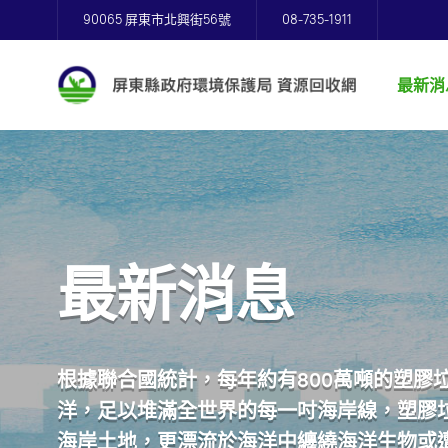
90065 屏東市北興街56號
08-735-1911
最新消
最新消息
根據聯合國統計，每年約有800萬噸的塑膠
洋，足以堆滿全世界的每一吋海岸線，塑膠
海岸土地，更漂流於海洋中纏繞海洋生物或