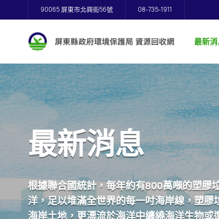
90065 屏東市北興街56號
08-735-1911
最新消
最新消息
根據聯合國統計，每年約有800萬噸的塑膠
洋，足以堆滿全世界的每一吋海岸線，塑膠
海岸土地，更漂流於海洋中纏繞海洋生物或