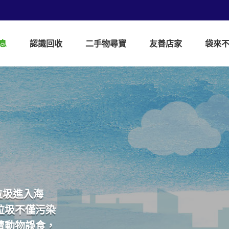
息
認識回收
二手物尋寶
友善店家
袋來
垃圾進入海
垃圾不僅污染
遭動物誤食，